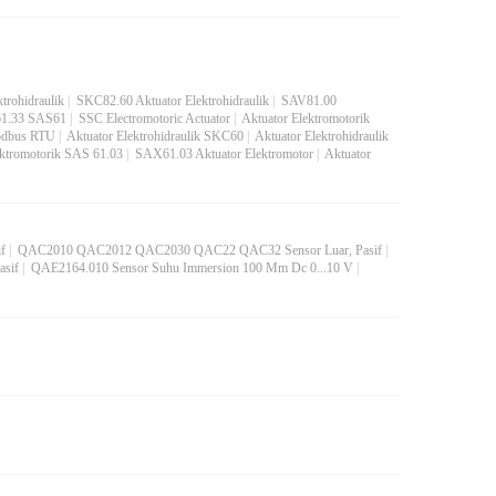
trohidraulik
|
SKC82.60 Aktuator Elektrohidraulik
|
SAV81.00
S61.33 SAS61
|
SSC Electromotoric Actuator
|
Aktuator Elektromotorik
odbus RTU
|
Aktuator Elektrohidraulik SKC60
|
Aktuator Elektrohidraulik
ektromotorik SAS 61.03
|
SAX61.03 Aktuator Elektromotor
|
Aktuator
f
|
QAC2010 QAC2012 QAC2030 QAC22 QAC32 Sensor Luar, Pasif
|
asif
|
QAE2164.010 Sensor Suhu Immersion 100 Mm Dc 0...10 V
|