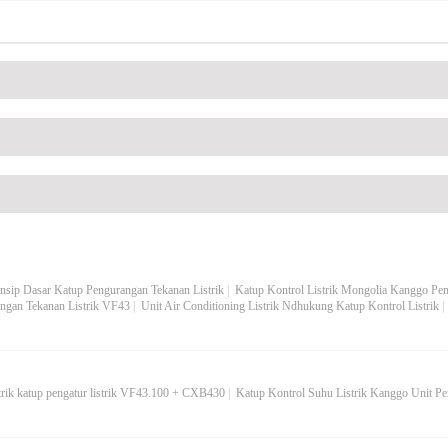
insip Dasar Katup Pengurangan Tekanan Listrik
|
Katup Kontrol Listrik Mongolia Kanggo Pe
ngan Tekanan Listrik VF43
|
Unit Air Conditioning Listrik Ndhukung Katup Kontrol Listrik
strik katup pengatur listrik VF43.100 + CXB430
|
Katup Kontrol Suhu Listrik Kanggo Unit Pe