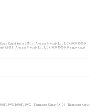
 Katup Kanthi Stroke 20Mm
|
Aktuator Mekanik Listrik CX3000 3000 N
strik A8088
|
Aktuator Mekanik Listrik CX4000 4000 N Kanggo Katup
 T6861V2WB T6861V2WG
|
Thermostat Kamar CX-04
|
Thermostat Kamar