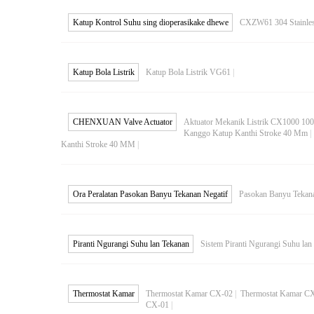
Katup Kontrol Suhu sing dioperasikake dhewe
CXZW61 304 Stainless
Katup Bola Listrik
Katup Bola Listrik VG61
|
CHENXUAN Valve Actuator
Aktuator Mekanik Listrik CX1000 1
Kanggo Katup Kanthi Stroke 40 Mm
Kanthi Stroke 40 MM
|
Ora Peralatan Pasokan Banyu Tekanan Negatif
Pasokan Banyu Tekan
Piranti Ngurangi Suhu lan Tekanan
Sistem Piranti Ngurangi Suhu lan
Thermostat Kamar
Thermostat Kamar CX-02
|
Thermostat Kamar C
CX-01
|