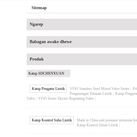
Sitemap
Ngarep
Babagan awake dhewe
Produk
Katup SDCHENXUAN
Katup Pengatur Listrik
VF61 Stainless Steel Mixed Valve Series
|
Pr
Pengurangan Tekanan Listrik
|
Katup Pengura
Valve
|
VF45 Series Electric Regulating Valve
|
Katup Kontrol Suhu Listrik
Made in China unit pemanas termostat li
Katup Kontrol Aliran Listrik
|