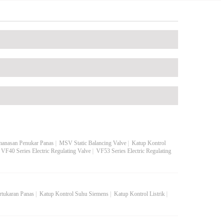
manasan Penukar Panas
|
MSV Static Balancing Valve
|
Katup Kontrol
|
VF40 Series Electric Regulating Valve
|
VF53 Series Electric Regulating
rtukaran Panas
|
Katup Kontrol Suhu Siemens
|
Katup Kontrol Listrik
|