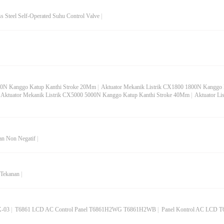
 Steel Self-Operated Suhu Control Valve
|
000N Kanggo Katup Kanthi Stroke 20Mm
|
Aktuator Mekanik Listrik CX1800 1800N Kanggo
|
Aktuator Mekanik Listrik CX5000 5000N Kanggo Katup Kanthi Stroke 40Mm
|
Aktuator Li
an Non Negatif
|
 Tekanan
|
X-03
|
T6861 LCD AC Control Panel T6861H2WG T6861H2WB
|
Panel Kontrol AC LCD