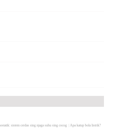
ostatik: sistem cerdas sing njaga suhu sing cocog
|
Apa katup bola listrik?