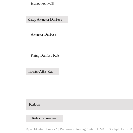
Honeywell FCU
Katup Aktuator Danfoss
Aktuator Danfoss
Katup Danfoss Kab
Inverter ABB Kab
Kabar
Kabar Perusahaan
Apa aktuator damper?
|
Pahlawan Unsung Sistem HVAC: Njelajah Peran A