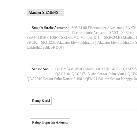
Aktuator SIEMENS
Straight Stroke Actuator
SAV31.00 Electromotoric Actuator
|
SAX31P
Electromotoric Actuator
|
SAS31.00 Electrom
SSA161.05HF 100N
|
SKD62/MO Modbus RTU
|
SKB62/MO Modbus 
SKC62
|
SKC32.60 Aktuator Elektrohidraulik
|
Aktuator Elektrohidraulik
Elektrohidraulik SKD60
|
Sensor Suhu
QAE2154.010/MO Modbus RTU (RS-485)
|
QFM2150
QAC3161 QAC3171 Njaba Sensor Suhu Aktif
|
QAD20
QAA2010 Sensor Suhu Kamar Pt100
|
QFM21 Saluran Sensor Kanggo Re
Katup Kursi
Katup Kupu lan Aktuator