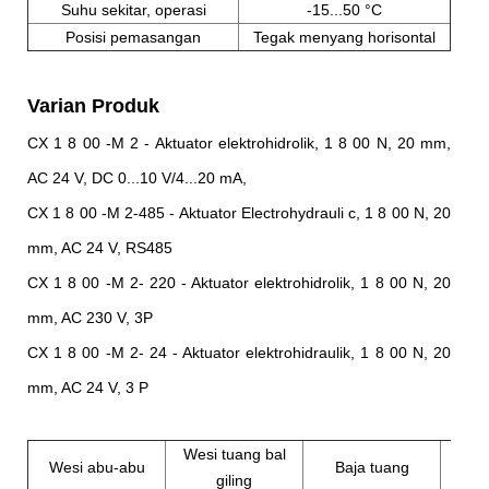
Suhu sekitar, operasi
-15...50 °C
Posisi pemasangan
Tegak menyang horisontal
Varian Produk
CX 1 8 00 -M 2 - Aktuator elektrohidrolik, 1 8 00 N, 20 mm,
AC 24 V, DC 0...10 V/4...20 mA,
CX 1 8 00 -M 2-485 - Aktuator Electrohydrauli c, 1 8 00 N, 20
mm, AC 24 V, RS485
CX 1 8 00 -M 2- 220 - Aktuator elektrohidrolik, 1 8 00 N, 20
mm, AC 230 V, 3P
CX 1 8 00 -M 2- 24 - Aktuator elektrohidraulik, 1 8 00 N, 20
mm, AC 24 V, 3 P
Wesi tuang bal
Wesi abu-abu
Baja tuang
Baja 
giling