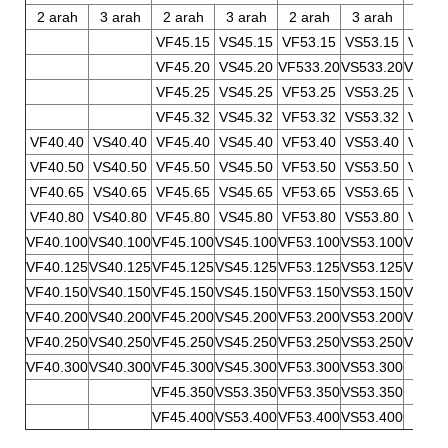
2 arah
3 arah
2 arah
3 arah
2 arah
3 arah
2 ar
VF45.15
VS45.15
VF53.15
VS53.15
VF61.
VF45.20
VS45.20
VF533.20
VS533.20
VF613
VF45.25
VS45.25
VF53.25
VS53.25
VF61.
VF45.32
VS45.32
VF53.32
VS53.32
VF61.
VF40.40
VS40.40
VF45.40
VS45.40
VF53.40
VS53.40
VF61.
VF40.50
VS40.50
VF45.50
VS45.50
VF53.50
VS53.50
VF61.
VF40.65
VS40.65
VF45.65
VS45.65
VF53.65
VS53.65
VF61.
VF40.80
VS40.80
VF45.80
VS45.80
VF53.80
VS53.80
VF61.
VF40.100
VS40.100
VF45.100
VS45.100
VF53.100
VS53.100
VF61.
VF40.125
VS40.125
VF45.125
VS45.125
VF53.125
VS53.125
VF61.
VF40.150
VS40.150
VF45.150
VS45.150
VF53.150
VS53.150
VF61.
VF40.200
VS40.200
VF45.200
VS45.200
VF53.200
VS53.200
VF61.
VF40.250
VS40.250
VF45.250
VS45.250
VF53.250
VS53.250
VF61.
VF40.300
VS40.300
VF45.300
VS45.300
VF53.300
VS53.300
VF45.350
VS53.350
VF53.350
VS53.350
VF45.400
VS53.400
VF53.400
VS53.400