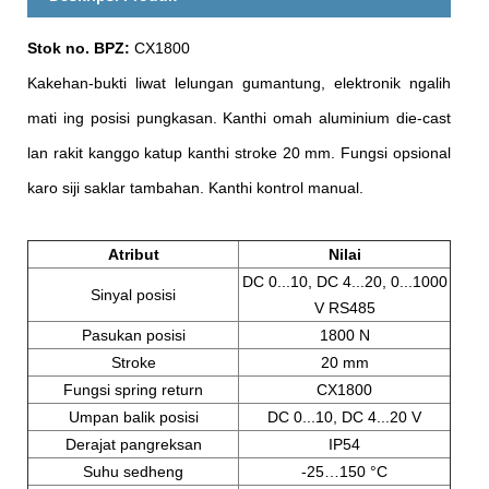
Stok no. BPZ:
CX1800
Kakehan-bukti liwat lelungan gumantung, elektronik ngalih
mati ing posisi pungkasan. Kanthi omah aluminium die-cast
lan rakit kanggo katup kanthi stroke 20 mm. Fungsi opsional
karo siji saklar tambahan. Kanthi kontrol manual.
Atribut
Nilai
DC 0...10, DC 4...20, 0...1000
Sinyal posisi
V RS485
Pasukan posisi
1800 N
Stroke
20 mm
Fungsi spring return
CX1800
Umpan balik posisi
DC 0...10, DC 4...20 V
Derajat pangreksan
IP54
Suhu sedheng
-25…150 °C