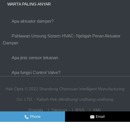
WARTA PALING ANYAR
Apa aktuator damper?
Pahlawan Unsung Sistem HVAC: Njelajah Peran Aktuator
Damper
Apa jinis sensor tekanan
Apa fungsi Control Valve?
Hak Cipta © 2022 Shandong Chenxuan Intelligent Manufacturing
Co. LTD. - Kabeh Hak dilindhungi undhang-undhang
Pranala
Sitemap
RSS
XML