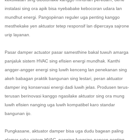
instalasi sing ora apik bisa nyebabake kebocoran udara lan
mundhut energi. Pangopènan reguler uga penting kanggo
mesthekake yen aktuator tetep responsif lan dipercaya sajrone
urip layanan.
Pasar
damper actuator
pasar samesthine bakal tuwuh amarga
panjaluk sistem HVAC sing efisien energi mundhak. Kanthi
angger-angger energi sing luwih kenceng lan penekanan sing
akeh babagan praktik bangunan sing lestari, peran aktuator
damper ing konservasi energi dadi luwih jelas. Produsen terus-
terusan berinovasi kanggo ngasilake aktuator sing ora mung
luwih efisien nanging uga luwih kompatibel karo standar
bangunan ijo.
Pungkasane, aktuator damper bisa uga dudu bagean paling
glamor saka sistem HVAC, nanging fungsine pancen penting.