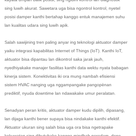
sing luwih akurat. Sawetara uga bisa ngontrol kontrol, nyetel
posisi damper kanthi bertahap kanggo entuk manajemen suhu
lan kualitas udara sing luwih apik.
Salah sawijining tren paling anyar ing teknologi aktuator damper
yaiku integrasi kapabilitas Internet of Things (IoT). Kanthi IoT,
aktuator bisa dipantau lan dikontrol saka jarak jauh,
nyedhiyakake manajer fasilitas kanthi data wektu nyata babagan
kinerja sistem. Konektivitas iki ora mung nambah efisiensi
sistem HVAC nanging uga nggampangake pangopènan
prediktif, nyuda downtime lan ndawakake umur peralatan.
Senadyan peran kritis, aktuator damper kudu dipilih, dipasang,
lan dijaga kanthi bener supaya bisa nindakake kanthi efektif.
Aktuator ukuran sing salah bisa uga ora bisa ngetrapake
kekuwatan sing dibutuhake kanggo mindhah peredam, dene