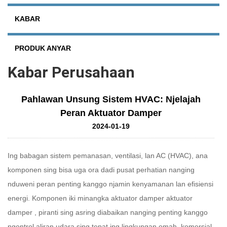
KABAR
PRODUK ANYAR
Kabar Perusahaan
Pahlawan Unsung Sistem HVAC: Njelajah
Peran Aktuator Damper
2024-01-19
Ing babagan sistem pemanasan, ventilasi, lan AC (HVAC), ana
komponen sing bisa uga ora dadi pusat perhatian nanging
nduweni peran penting kanggo njamin kenyamanan lan efisiensi
energi. Komponen iki minangka aktuator damper
aktuator
damper
, piranti sing asring diabaikan nanging penting kanggo
ngontrol aliran udara sing tepat ing lingkungan omah, komersial,