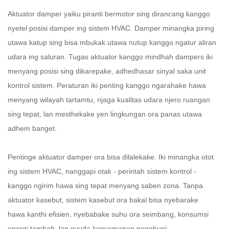
Aktuator damper yaiku piranti bermotor sing dirancang kanggo
nyetel posisi damper ing sistem HVAC. Damper minangka piring
utawa katup sing bisa mbukak utawa nutup kanggo ngatur aliran
udara ing saluran. Tugas aktuator kanggo mindhah dampers iki
menyang posisi sing dikarepake, adhedhasar sinyal saka unit
kontrol sistem. Peraturan iki penting kanggo ngarahake hawa
menyang wilayah tartamtu, njaga kualitas udara njero ruangan
sing tepat, lan mesthekake yen lingkungan ora panas utawa
adhem banget.
Pentinge aktuator damper ora bisa dilalekake. Iki minangka otot
ing sistem HVAC, nanggapi otak - perintah sistem kontrol -
kanggo ngirim hawa sing tepat menyang saben zona. Tanpa
aktuator kasebut, sistem kasebut ora bakal bisa nyebarake
hawa kanthi efisien, nyebabake suhu ora seimbang, konsumsi
energi tambah, lan nyuda kenyamanan penghuni.