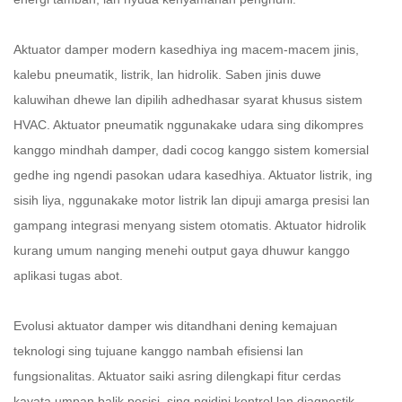
Aktuator damper modern kasedhiya ing macem-macem jinis,
kalebu pneumatik, listrik, lan hidrolik. Saben jinis duwe
kaluwihan dhewe lan dipilih adhedhasar syarat khusus sistem
HVAC. Aktuator pneumatik nggunakake udara sing dikompres
kanggo mindhah damper, dadi cocog kanggo sistem komersial
gedhe ing ngendi pasokan udara kasedhiya. Aktuator listrik, ing
sisih liya, nggunakake motor listrik lan dipuji amarga presisi lan
gampang integrasi menyang sistem otomatis. Aktuator hidrolik
kurang umum nanging menehi output gaya dhuwur kanggo
aplikasi tugas abot.
Evolusi aktuator damper wis ditandhani dening kemajuan
teknologi sing tujuane kanggo nambah efisiensi lan
fungsionalitas. Aktuator saiki asring dilengkapi fitur cerdas
kayata umpan balik posisi, sing ngidini kontrol lan diagnostik