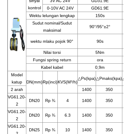
sinyal
3V AC 24V
GD31.9E
kontrol
0-10V AC 24V
GD61.9E
Wektu lelungan lengkap
150s
Sudut nominal/Sudut
90°/95°±2°
maksimal
150 
wektu mlaku pojok 90°
90s
Nilai torsi
5Nm
Fungsi spring return
ora
Kabel kabel
0,9m
Model
△Ps(kpa)
△Pmaks(kpa)
△Ps(k
katup
DN(mm)
Rp(inci)
KVS(M³/h)
2 arah
1400
350
VG61.20-
DN20
Rp ¾
4
1400
350
2
VG61.20-
DN20
Rp ¾
6.3
1400
350
2
VG61.20-
DN25
Rp ¾
10
1400
350
2