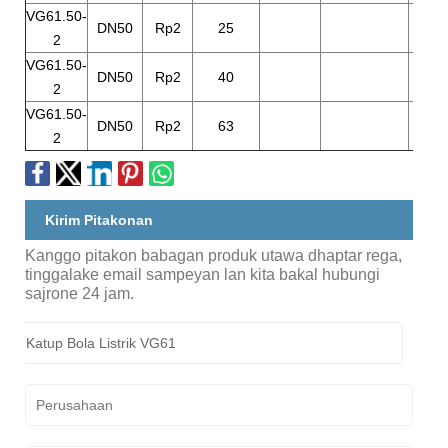
VG61.50-
DN50
Rp2
25
60
2
VG61.50-
DN50
Rp2
40
60
2
VG61.50-
DN50
Rp2
63
60
2
Kirim Pitakonan
Kanggo pitakon babagan produk utawa dhaptar rega,
tinggalake email sampeyan lan kita bakal hubungi
sajrone 24 jam.